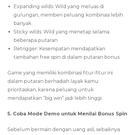
Expanding wilds: Wild yang meluas di
gulungan, memberi peluang kombinasi lebih
banyak
Sticky wilds: Wild yang menetap selama
beberapa putaran
Retrigger: Kesempatan mendapatkan
tambahan free spin di dalam putaran bonus
Game yang memiliki kombinasi fitur-fitur ini
dalam putaran berhadiah layak kamu
prioritaskan, karena peluang untuk
mendapatkan “big win” jadi lebih tinggi.
5. Coba Mode Demo untuk Menilai Bonus Spin
Sebelum bermain dengan uang asli, sebaiknya