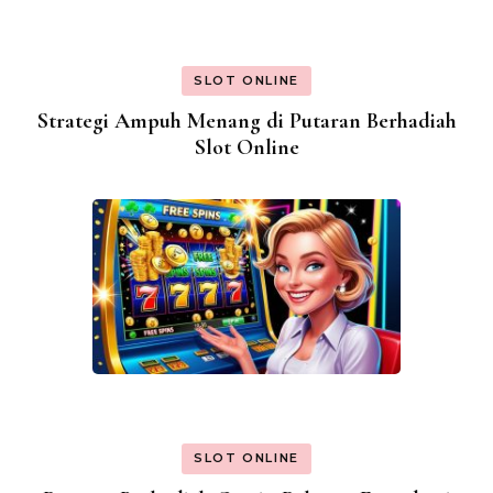
SLOT ONLINE
Strategi Ampuh Menang di Putaran Berhadiah
Slot Online
SLOT ONLINE