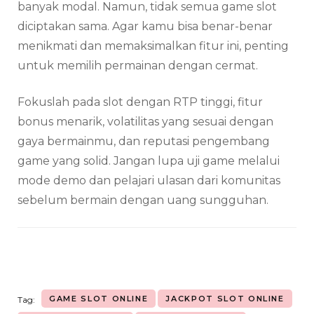
banyak modal. Namun, tidak semua game slot
diciptakan sama. Agar kamu bisa benar-benar
menikmati dan memaksimalkan fitur ini, penting
untuk memilih permainan dengan cermat.
Fokuslah pada slot dengan RTP tinggi, fitur
bonus menarik, volatilitas yang sesuai dengan
gaya bermainmu, dan reputasi pengembang
game yang solid. Jangan lupa uji game melalui
mode demo dan pelajari ulasan dari komunitas
sebelum bermain dengan uang sungguhan.
GAME SLOT ONLINE
JACKPOT SLOT ONLINE
Tag: