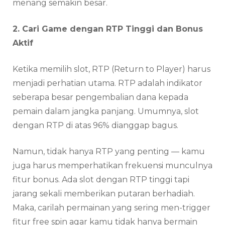
menang semakin besar.
2. Cari Game dengan RTP Tinggi dan Bonus
Aktif
Ketika memilih slot, RTP (Return to Player) harus
menjadi perhatian utama. RTP adalah indikator
seberapa besar pengembalian dana kepada
pemain dalam jangka panjang. Umumnya, slot
dengan RTP di atas 96% dianggap bagus.
Namun, tidak hanya RTP yang penting — kamu
juga harus memperhatikan frekuensi munculnya
fitur bonus. Ada slot dengan RTP tinggi tapi
jarang sekali memberikan putaran berhadiah.
Maka, carilah permainan yang sering men-trigger
fitur free spin agar kamu tidak hanya bermain