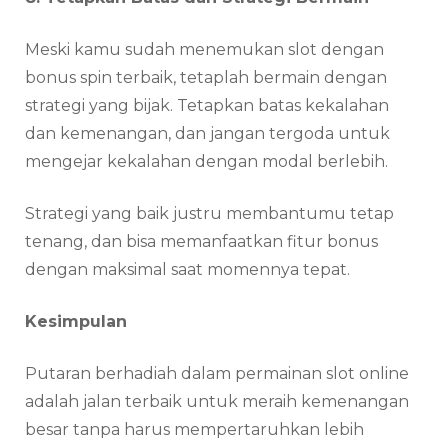
Meski kamu sudah menemukan slot dengan
bonus spin terbaik, tetaplah bermain dengan
strategi yang bijak. Tetapkan batas kekalahan
dan kemenangan, dan jangan tergoda untuk
mengejar kekalahan dengan modal berlebih.
Strategi yang baik justru membantumu tetap
tenang, dan bisa memanfaatkan fitur bonus
dengan maksimal saat momennya tepat.
Kesimpulan
Putaran berhadiah dalam permainan slot online
adalah jalan terbaik untuk meraih kemenangan
besar tanpa harus mempertaruhkan lebih