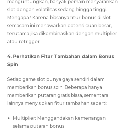
menguntungkan, banyak pemain menyarankan
slot dengan volatilitas sedang hingga tinggi.
Mengapa? Karena biasanya fitur bonus di slot
semacam ini menawarkan potensi cuan besar,
terutama jika dikombinasikan dengan multiplier
atau retrigger.
4. Perhatikan Fitur Tambahan dalam Bonus
Spin
Setiap game slot punya gaya sendiri dalam
memberikan bonus spin. Beberapa hanya
memberikan putaran gratis biasa, sementara
lainnya menyisipkan fitur tambahan seperti:
Multiplier: Menggandakan kemenangan
selama putaran bonus